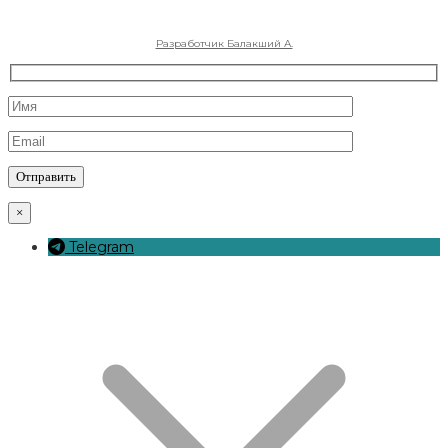
Разработчик Балакший А.
×
Telegram