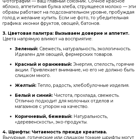
Фотографии — ваш главный союзник. Сочное красное
яблоко, аппетитная булка хлеба, струящееся молоко — эти
образы работают на подсознательном уровне, пробуждая
голод и желание купить. Если не фото, то убедительная
графика: иконки фруктов, овощей, батонов.
3. Цветовая палитра: Вызываем доверие и аппетит.
Цвета напрямую влияют на восприятие:
Зеленый:
Свежесть, натуральность, экологичность.
Идеален для овощей, фермерских товаров.
Красный и оранжевый:
Энергия, спелость, горячие
акции. Привлекает внимание, но его не должно быть
слишком много.
Желтый:
Тепло, радость, хлебобулочные изделия.
Белый и синий:
Чистота, прохлада, свежесть.
Отлично подходит для молочных отделов и
магазинов с упором на качество.
Коричневый, бежевый:
Натуральность,
«деревенскость», эко-продукты.
4. Шрифты: Читаемость прежде креатива.
Вычурные, готические или слишком тонкие шрифты могут