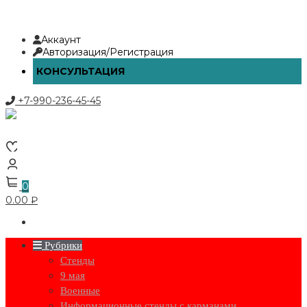
Перейти
Аккаунт
к
Авторизация/Регистрация
содержимому
КОНСУЛЬТАЦИЯ
+7-990-236-45-45
0
0.00 ₽
Рубрики
Стенды
9 мая
Военные
Информационные стенды с карманами