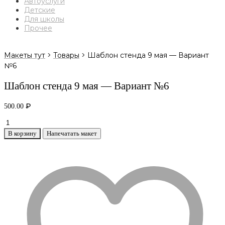
Автоуслуги
Детские
Для школы
Прочее
>
>
Макеты тут
Товары
Шаблон стенда 9 мая — Вариант
№6
Шаблон стенда 9 мая — Вариант №6
₽
500.00
Количество
товара
В корзину
Напечатать макет
Шаблон
стенда
9
мая
-
Вариант
№6