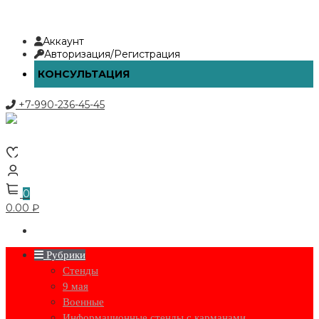
Перейти
Аккаунт
к
Авторизация/Регистрация
содержимому
КОНСУЛЬТАЦИЯ
+7-990-236-45-45
0
0.00 ₽
Рубрики
Стенды
9 мая
Военные
Информационные стенды с карманами